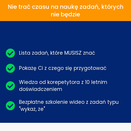
Nie trać czasu na naukę zadań, których
nie będzie
Lista zadań, które MUSISZ znać
Pokażę Ci z czego się przygotować
Wiedza od korepetytora z 10 letnim
doświadczeniem
Bezpłatne szkolenie wideo z zadań typu
"wykaż, że"