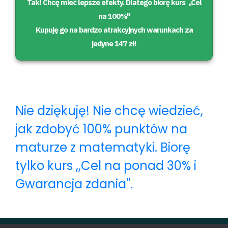
Tak! Chcę mieć lepsze efekty. Dlatego biorę kurs ,,Cel
na 100%''
Kupuję go na bardzo atrakcyjnych warunkach za
jedyne 147 zł!
Nie dziękuję! Nie chcę wiedzieć,
jak zdobyć 100% punktów na
maturze z matematyki. Biorę
tylko kurs ,,Cel na ponad 30% i
Gwarancja zdania''.