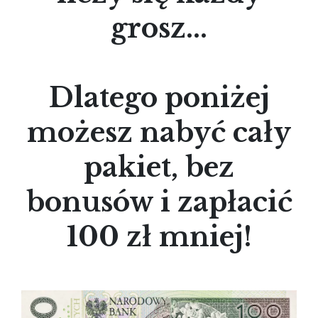
grosz...
Dlatego poniżej
możesz nabyć cały
pakiet, bez
bonusów i zapłacić
100 zł mniej!