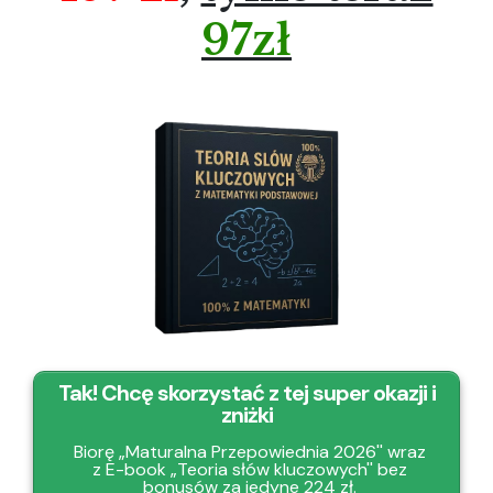
97zł
Tak! Chcę skorzystać z tej super okazji i
zniżki
Biorę
„Maturalna Przepowiednia 2026'' wraz
z
E-book „Teoria słów kluczowych'' bez
bonusów za jedyne 224 zł.