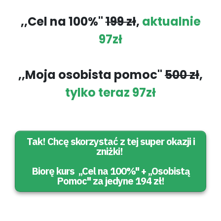
,,Cel na 100%''
199 zł
,
aktualnie
97zł
,,Moja osobista pomoc''
500 zł
,
tylko teraz 97zł
Tak! Chcę skorzystać z tej super okazji i
zniżki!
Biorę kurs ,,Cel na 100%'' + ,,Osobistą
Pomoc'' za jedyne 194 zł!