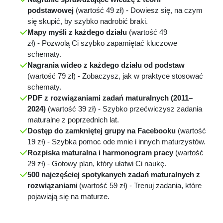
podstawowej
(wartość 49 zł) - Dowiesz się, na czym
się skupić, by szybko nadrobić braki.
Mapy myśli z każdego działu
(wartość 49
zł)
-
Pozwolą Ci szybko zapamiętać kluczowe
schematy.
Nagrania wideo z każdego działu od podstaw
(wartość 79 zł)
-
Zobaczysz, jak w praktyce stosować
schematy.
PDF z rozwiązaniami zadań maturalnych (2011–
2024)
(wartość 39 zł)
-
Szybko przećwiczysz zadania
maturalne z poprzednich lat.
Dostęp do zamkniętej grupy na Facebooku
(wartość
19 zł)
-
Szybka pomoc ode mnie i innych maturzystów.
Rozpiska maturalna i harmonogram pracy
(wartość
29 zł)
-
Gotowy plan, który ułatwi Ci naukę.
500 najczęściej spotykanych zadań maturalnych z
rozwiązaniam
i (wartość 59 zł)
-
Trenuj zadania, które
pojawiają się na maturze.