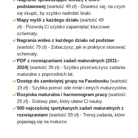
podstawowej
(wartość 49 zł) - Dowiesz się, na czym
się skupić, by szybko nadrobić braki.
Mapy myśli z każdego działu
(wartość 49
zł)
-
Pozwolą Ci szybko zapamiętać kluczowe
schematy.
Nagrania wideo z każdego działu od podstaw
(wartość 79 zł)
-
Zobaczysz, jak w praktyce stosować
schematy.
PDF z rozwiązaniami zadań maturalnych (2011–
2024)
(wartość 39 zł)
-
Szybko przećwiczysz zadania
maturalne z poprzednich lat.
Dostęp do zamkniętej grupy na Facebooku
(wartość
19 zł)
-
Szybka pomoc ode mnie i innych maturzystów.
Rozpiska maturalna i harmonogram pracy
(wartość
29 zł)
-
Gotowy plan, który ułatwi Ci naukę.
500 najczęściej spotykanych zadań maturalnych z
rozwiązaniam
i (wartość 59 zł)
-
Trenuj zadania, które
pojawiają się na maturze.