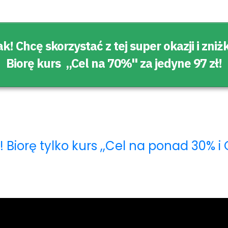
ak! Chcę skorzystać z tej super okazji i zniżk
Biorę kurs ,,Cel na 70%'' za jedyne 97 zł!
e! Biorę tylko kurs ,,Cel na ponad 30% 