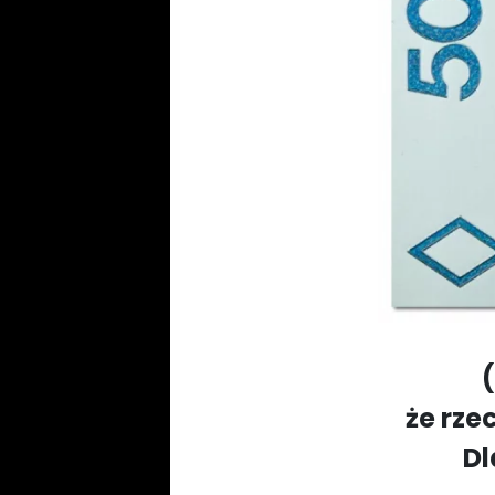
że rze
Dl