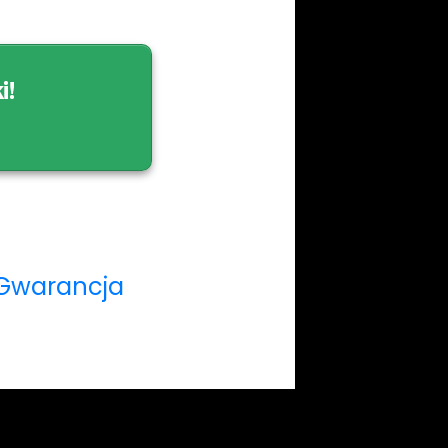
i!
i Gwarancja