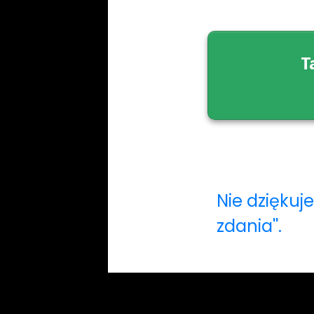
T
Nie dziękuj
zdania''.