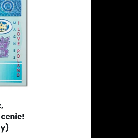
,
 cenie!
zy)