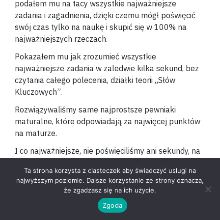
podałem mu na tacy wszystkie najważniejsze
zadania i zagadnienia, dzięki czemu mógł poświęcić
swój czas tylko na naukę i skupić się w 100% na
najważniejszych rzeczach.
Pokazałem mu jak zrozumieć wszystkie
najważniejsze zadania w zaledwie kilka sekund, bez
czytania całego polecenia, działki teorii „Słów
Kluczowych”.
Rozwiązywaliśmy same najprostsze pewniaki
maturalne, które odpowiadają za najwięcej punktów
na maturze.
I co najważniejsze, nie poświęciliśmy ani sekundy, na
których zadania po prostu nie opłaca się
Ta strona korzysta z ciasteczek aby świadczyć usługi na
rozwiązywać. Czyli te, które są trudne, czasochłonne i
najwyższym poziomie. Dalsze korzystanie ze strony oznacza,
dają mało punktów na egzaminie.
że zgadzasz się na ich użycie.
Zgoda