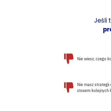
Jeśli
pr
Nie wiesz, czego
k
Nie masz strategii 
stosem kolejnych 