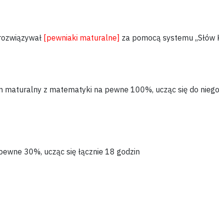
rozwiązywał
[pewniaki maturalne]
za pomocą
systemu ,,Słów 
n maturalny
z matematyki na
pewne 100%
, ucząc się do nieg
pewne
30%
, ucząc się
łącznie 18 godzin