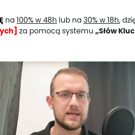
Ę
na
100% w 48h
lub na
30% w 18h
, dz
ych]
za pomocą systemu
„Słów Klu