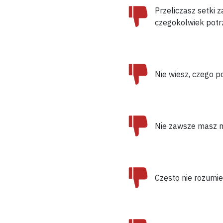
Przeliczasz setki 
czegokolwiek pot
Nie wiesz,
czego po
Nie zawsze masz 
Często
nie rozumi