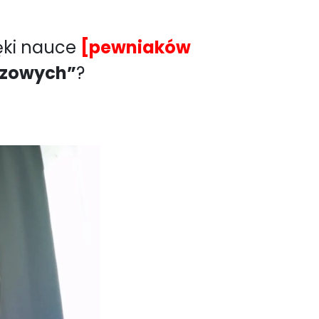
ięki nauce
[pewniaków
czowych”
?