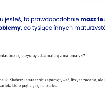
 tu jesteś, to prawdopodobnie
masz te
oblemy,
co tysiące innych maturzyst
onkretnie
się uczyć, by zdać maturę z matematyki?
nauki. Siadasz i starasz się zapamiętywać, liczysz zadania,
ale 
kartek,
które piętrzą się na biurku…