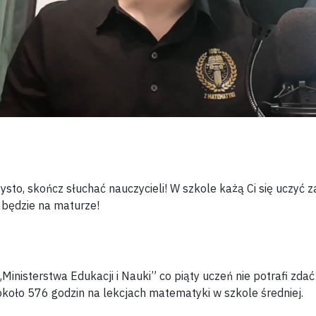
ysto, skończ słuchać nauczycieli!
W szkole każą Ci się uczyć z
e będzie na maturze!
Ministerstwa Edukacji i Nauki”
co piąty uczeń nie potrafi zda
koło 576 godzin na lekcjach matematyki w szkole średniej.