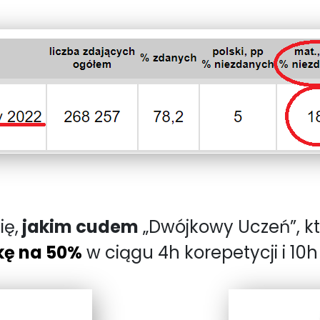
ię,
jakim cudem
„Dwójkowy Uczeń”, k
kę na 50%
w ciągu 4h korepetycji i 10