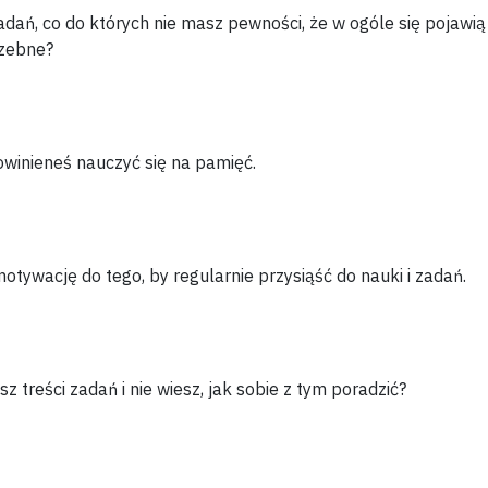
zadań, co do których
nie masz pewności
, że w ogóle się pojawią
rzebne?
winieneś nauczyć się
na pamięć.
motywację
do tego, by regularnie przysiąść do nauki i zadań.
esz
treści zadań i nie wiesz, jak sobie z tym poradzić?