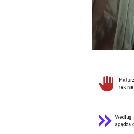
Maturz
tak ni
Według „
spędza o