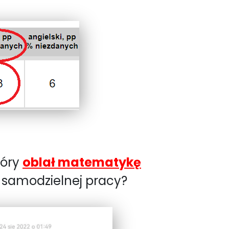
tóry
oblał matematykę
h samodzielnej pracy?