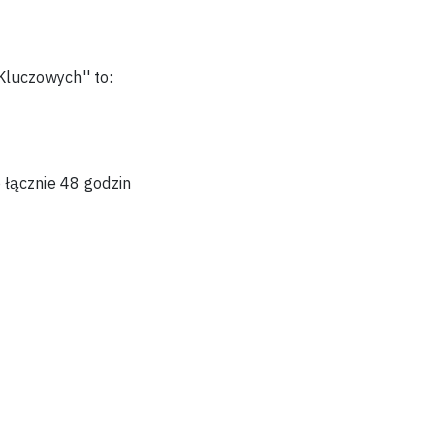
Kluczowych''
to:
o
łącznie 48 godzin