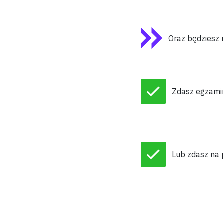
Oraz będziesz 
Zdasz egzami
Lub zdasz
na