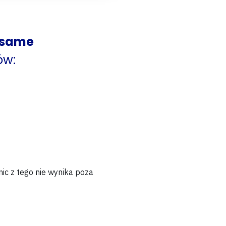
 same
ów:
nic z tego nie wynika poza