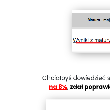
Chciałbyś dowiedzieć s
na 8%
,
zdał popraw