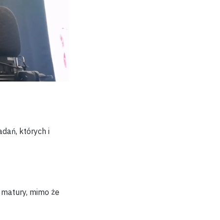
adań, których i
ć matury
, mimo że