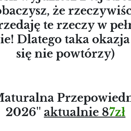
obaczysz, że rzeczywiśc
rzedaję te rzeczy w peł
ie! Dlatego taka okazja
się nie powtórzy)
aturalna Przepowied
2026''
aktualnie
8
7zł