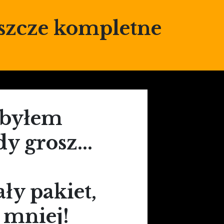
eszcze kompletne
 byłem
y grosz...
ły pakiet,
 mniej!