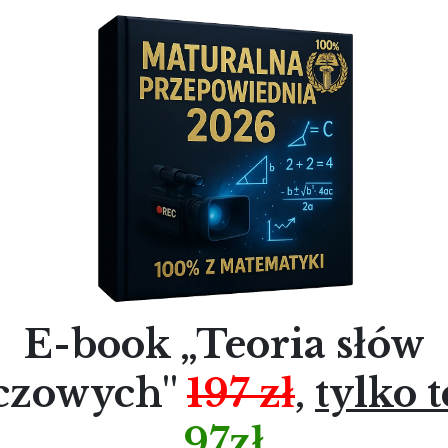
E-book „Teoria słów
czowych
''
197 zł
,
tylko 
97zł