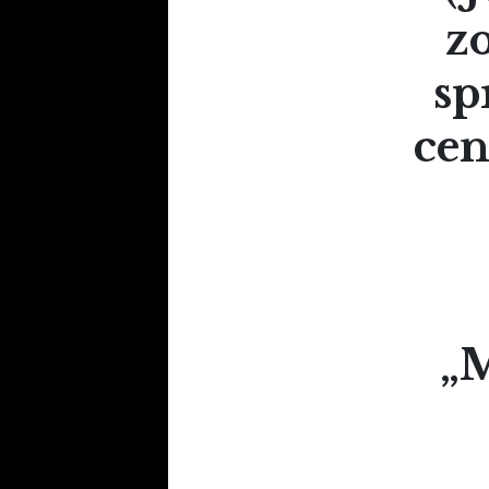
z
sp
cen
„M