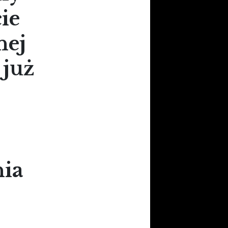
ie
nej
 już
nia