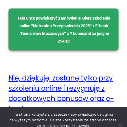
Tak! Chcę powiększyć zamówienie. Biorę
szkolenie
online ''
Maturalna Przepowiednia 2025
'' + E
-book
„Teoria słów kluczowych” z 7 bonusami za jedyne
294 zł!
Nie, dziękuję, zostanę tylko przy
szkoleniu online i rezygnuję z
dodatkowych bonusów oraz e-
booka.
Ta strona korzysta z ciasteczek aby świadczyć usługi na
najwyższym poziomie. Dalsze korzystanie ze strony oznacza,
że zgadzasz się na ich użycie.