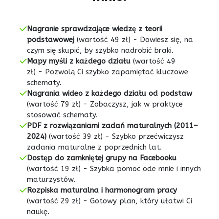
Nagranie sprawdzające wiedzę z teorii
podstawowej
(wartość 49 zł) - Dowiesz się, na
czym się skupić, by szybko nadrobić braki.
Mapy myśli z każdego działu
(wartość 49
zł)
-
Pozwolą Ci szybko zapamiętać kluczowe
schematy.
Nagrania wideo z każdego działu od podstaw
(wartość 79 zł)
-
Zobaczysz, jak w praktyce
stosować schematy.
PDF z rozwiązaniami zadań maturalnych (2011–
2024)
(wartość 39 zł)
-
Szybko przećwiczysz
zadania maturalne z poprzednich lat.
Dostęp do zamkniętej grupy na Facebooku
(wartość 19 zł)
-
Szybka pomoc ode mnie i innych
maturzystów.
Rozpiska maturalna i harmonogram pracy
(wartość 29 zł)
-
Gotowy plan, który ułatwi Ci
naukę.