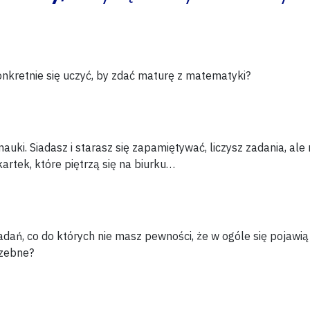
onkretnie
się uczyć, by zdać maturę z matematyki?
nauki. Siadasz i starasz się zapamiętywać, liczysz zadania,
ale 
kartek,
które piętrzą się na biurku…
zadań, co do których
nie masz pewności
, że w ogóle się pojawią
rzebne?