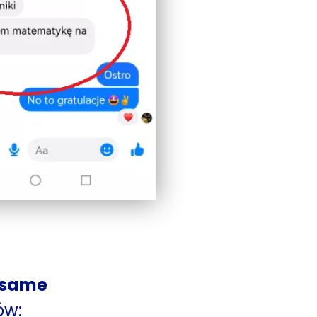
 same
ów: