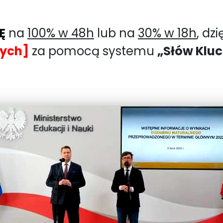
Ę
na
100% w 48h
lub na
30% w 18h
, dz
ych]
za pomocą systemu
„Słów Klu