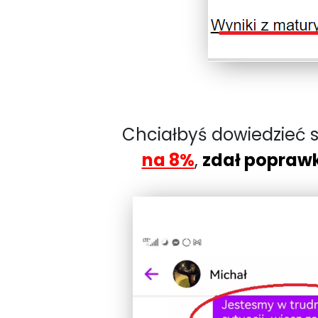
Chciałbyś dowiedzieć s
na 8%
,
zdał popraw