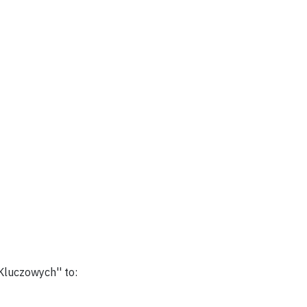
Kluczowych''
to: