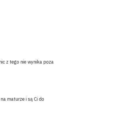
nic z tego nie wynika poza
 na maturze i są Ci do