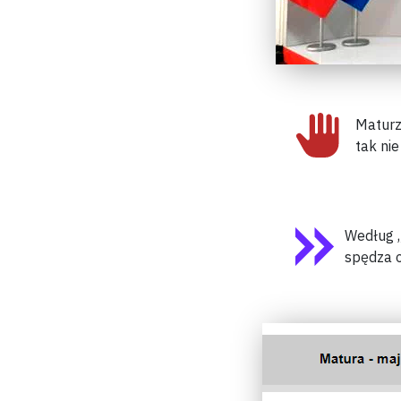
Maturz
tak ni
Według „
spędza o