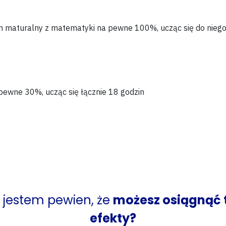
n maturalny
z matematyki na
pewne 100%
, ucząc się do nieg
pewne
30%
, ucząc się
łącznie 18 godzin
 jestem pewien
,
że
możesz osiągnąć 
efekty?