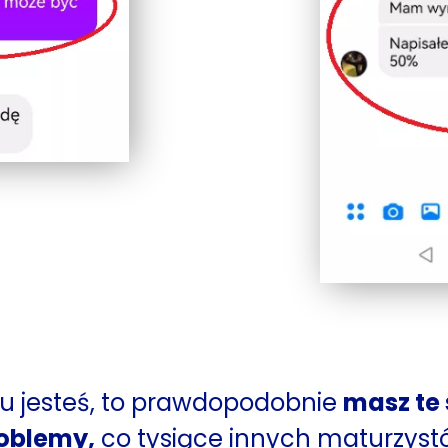
 tu jesteś, to prawdopodobnie
masz te
oblemy,
co tysiące innych maturzyst