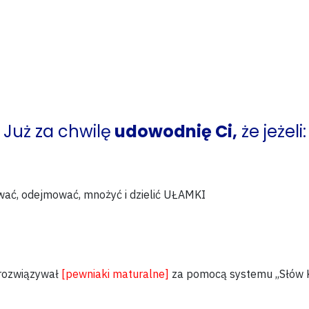
Już za chwilę
udowodnię Ci,
że jeżeli:
wać, odejmować, mnożyć i dzielić UŁAMKI
rozwiązywał
[pewniaki maturalne]
za pomocą
systemu ,,Słów 