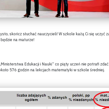
ysto, skończ słuchać nauczycieli!
W szkole każą Ci się uczyć z
e będzie na maturze!
Ministerstwa Edukacji i Nauki”
co piąty uczeń nie potrafi zda
koło 576 godzin na lekcjach matematyki w szkole średniej.