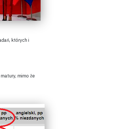
adań, których i
ć matury
, mimo że