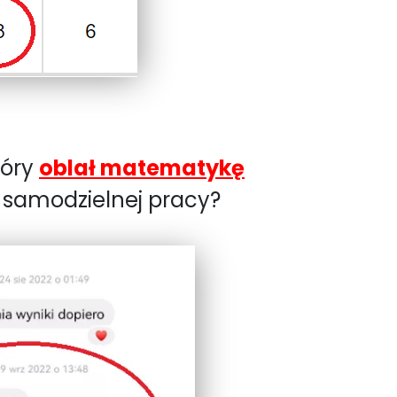
tóry
oblał matematykę
h samodzielnej pracy?