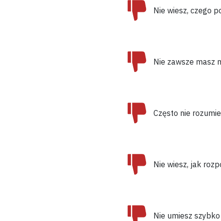
Nie wiesz,
czego po
Nie zawsze masz 
Często
nie rozumi
Nie wiesz,
jak roz
Nie umiesz szybko