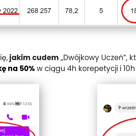
ię,
jakim cudem
„Dwójkowy Uczeń”, k
kę na 50%
w ciągu 4h korepetycji i 10