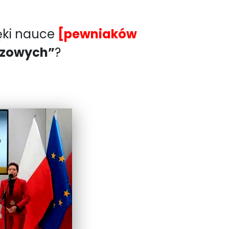
ięki nauce
[pewniaków
czowych”
?