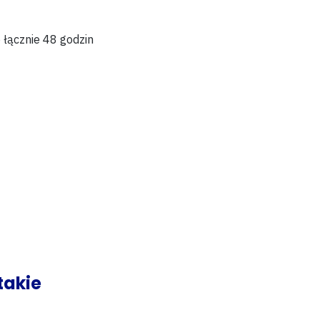
o
łącznie 48 godzin
takie