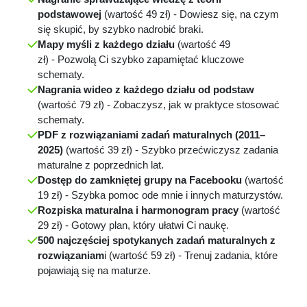
podstawowej
(wartość 49 zł) - Dowiesz się, na czym
się skupić, by szybko nadrobić braki.
Mapy myśli z każdego działu
(wartość 49
zł)
-
Pozwolą Ci szybko zapamiętać kluczowe
schematy.
Nagrania wideo z każdego działu od podstaw
(wartość 79 zł)
-
Zobaczysz, jak w praktyce stosować
schematy.
PDF z rozwiązaniami zadań maturalnych (2011–
2025)
(wartość 39 zł)
-
Szybko przećwiczysz zadania
maturalne z poprzednich lat.
Dostęp do zamkniętej grupy na Facebooku
(wartość
19 zł)
-
Szybka pomoc ode mnie i innych maturzystów.
Rozpiska maturalna i harmonogram pracy
(wartość
29 zł)
-
Gotowy plan, który ułatwi Ci naukę.
500 najczęściej spotykanych zadań maturalnych z
rozwiązaniam
i (wartość 59 zł)
-
Trenuj zadania, które
pojawiają się na maturze.