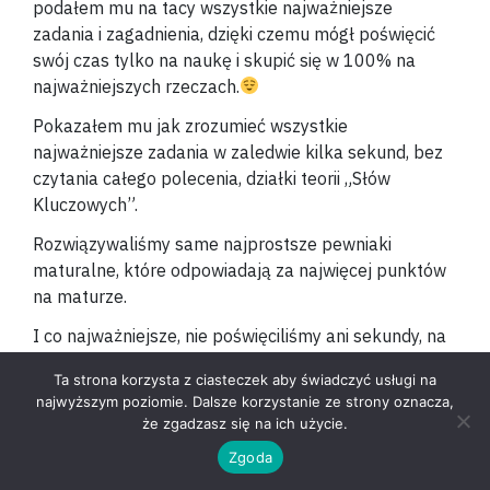
podałem mu na tacy wszystkie najważniejsze
zadania i zagadnienia, dzięki czemu mógł poświęcić
swój czas tylko na naukę i skupić się w 100% na
najważniejszych rzeczach.
Pokazałem mu jak zrozumieć wszystkie
najważniejsze zadania w zaledwie kilka sekund, bez
czytania całego polecenia, działki teorii „Słów
Kluczowych”.
Rozwiązywaliśmy same najprostsze pewniaki
maturalne, które odpowiadają za najwięcej punktów
na maturze.
I co najważniejsze, nie poświęciliśmy ani sekundy, na
których zadania po prostu nie opłaca się
Ta strona korzysta z ciasteczek aby świadczyć usługi na
rozwiązywać. Czyli te, które są trudne, czasochłonne i
najwyższym poziomie. Dalsze korzystanie ze strony oznacza,
dają mało punktów na egzaminie.
że zgadzasz się na ich użycie.
Zgoda