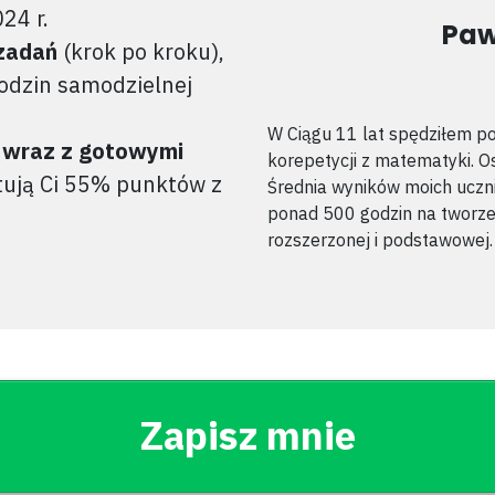
24 r.
Paw
zadań
(krok po kroku),
godzin samodzielnej
W Ciągu 11 lat spędziłem po
' wraz z gotowymi
korepetycji z matematyki. 
ują Ci 55% punktów z
Średnia wyników moich uczn
ponad 500 godzin na tworze
rozszerzonej i podstawowej.
Zapisz mnie