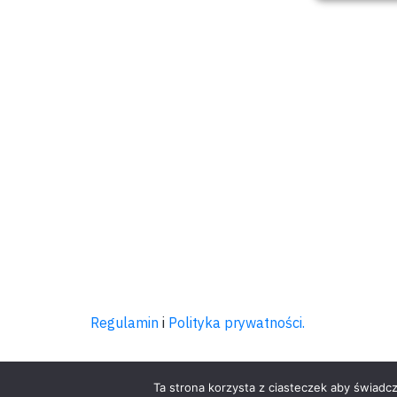
Regulamin
i
Polityka prywatności.
Ta strona korzysta z ciasteczek aby świadc