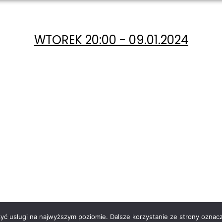
WTOREK 20:00 - 09.01.2024
zyć usługi na najwyższym poziomie. Dalsze korzystanie ze strony oznacz