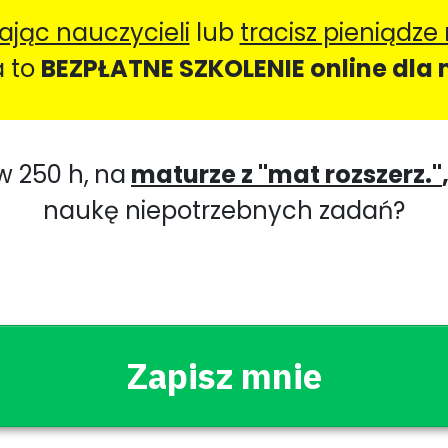
ając nauczycieli
lub
tracisz pieniądze
a to
BEZPŁATNE SZKOLENIE online dla
w 250 h,
na
maturze z "mat rozszerz."
naukę niepotrzebnych zadań?
Zapisz mnie