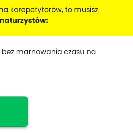
 na korepetytorów
, to musisz
 maturzystów:
,
bez marnowania czasu na