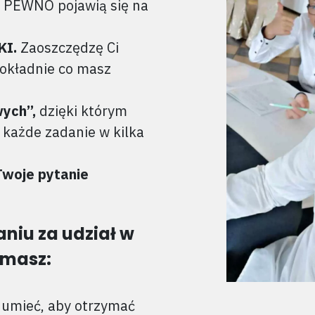
A PEWNO pojawią się na
KI.
Zaoszczędzę Ci
dokładnie co masz
ych’’,
dzięki którym
 każde zadanie w kilka
woje pytanie
niu za udział w
ymasz:
 umieć, aby otrzymać