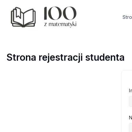
Przejdź
do
Str
treści
Strona rejestracji studenta
I
N