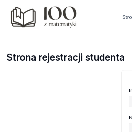
Przejdź
do
Str
treści
Strona rejestracji studenta
I
N