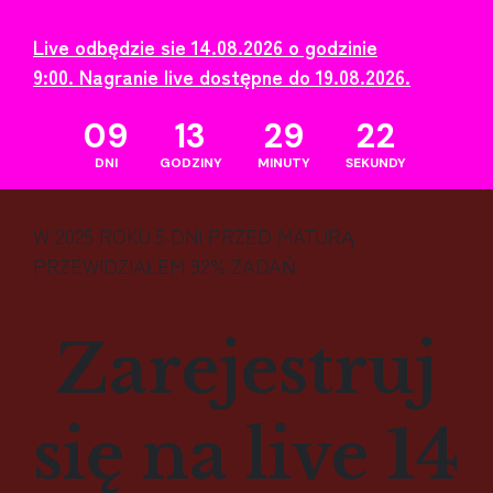
Live odbędzie sie 14.08.2026 o godzinie
9:00.
Nagranie live dostępne do 19.08.2026.
09
13
29
21
DNI
GODZINY
MINUTY
SEKUNDY
W 2025 ROKU 5 DNI PRZED MATURĄ
PRZEWIDZIAŁEM 92% ZADAŃ
Zarejestruj
się na live
14