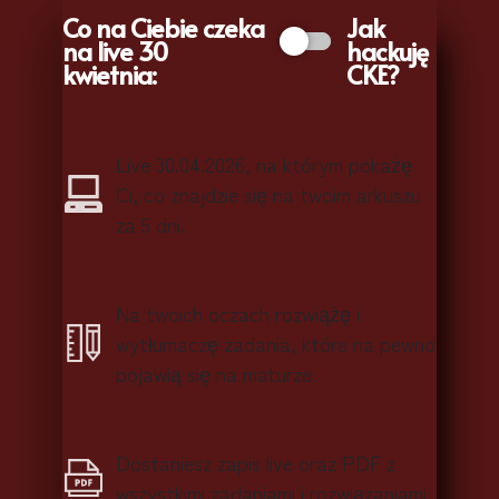
Co na Ciebie czeka
Jak
na live 30
hackuję
kwietnia:
CKE?
Live 30.04.2026, na którym pokażę
Ci, co znajdzie się na twoim arkuszu
za 5 dni.
Na twoich oczach rozwiążę i
wytłumaczę zadania, które na pewno
pojawią się na maturze.
Dostaniesz zapis live oraz PDF z
wszystkimi zadaniami i rozwiązaniami.