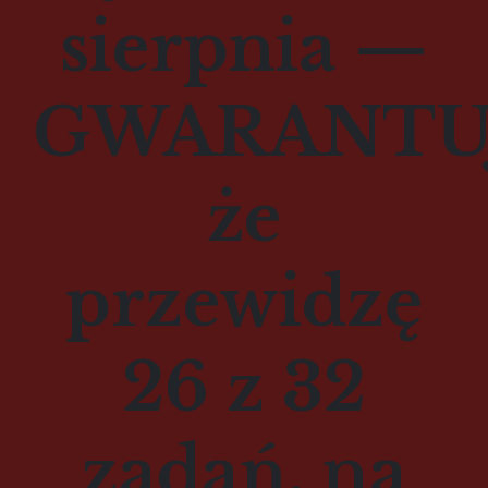
sierpnia
—
GWARANTUJ
że
przewidzę
26 z 32
zadań, na