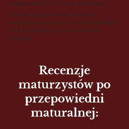
osiągnąć wynik, który Cię usatysfakcjonuje.
Na naukę poświęcisz mniej czasu niż na
korepetycjach, kursach czy w szkole, bo będziesz
uczył się tylko tego, co jest ci naprawdę
potrzebne.
Recenzje
maturzystów po
przepowiedni
maturalnej: