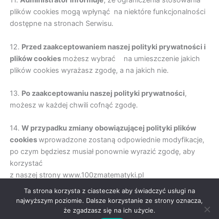
11.
Administrator informuje
, że ograniczenia stosowania
plików cookies mogą wpłynąć na niektóre funkcjonalności
dostępne na stronach Serwisu.
12.
Przed zaakceptowaniem naszej polityki prywatno
ś
ci i
plików cookies
możesz wybrać na umieszczenie jakich
plików cookies wyrażasz zgodę, a na jakich nie.
13.
Po zaakceptowaniu naszej polityki prywatno
ś
ci
,
możesz w każdej chwili cofnąć zgodę.
14.
W przypadku zmiany obowiązującej polityki plików
cookies
wprowadzone zostaną odpowiednie modyfikacje,
po czym będziesz musiał ponownie wyrazić zgodę, aby
korzystać
z naszej strony www.100zmatematyki.pl
Ta strona korzysta z ciasteczek aby świadczyć usługi na
Wszelkie prawa zastrzeżone © 2026 "100 z matematyki" -
najwyższym poziomie. Dalsze korzystanie ze strony oznacza,
Polityka prywatności
-
Regulamin
że zgadzasz się na ich użycie.