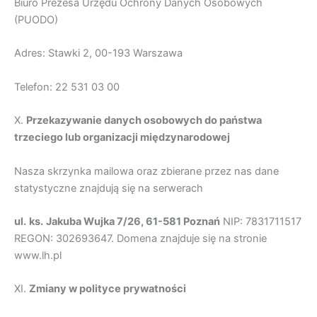
Biuro Prezesa Urzędu Ochrony Danych Osobowych
(PUODO)
Adres: Stawki 2, 00-193 Warszawa
Telefon: 22 531 03 00
X.
Przekazywanie danych osobowych do pa
ń
stwa
trzeciego lub organizacji mi
ę
dzynarodowej
Nasza skrzynka mailowa oraz zbierane przez nas dane
statystyczne znajdują się na serwerach
ul.
ks.
Jakuba Wujka 7/26, 61-581 Poznań
NIP: 7831711517
REGON: 302693647. Domena znajduje się na stronie
www.lh.pl
XI.
Zmiany w polityce prywatno
ś
ci