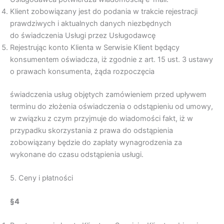
Klient zobowiązany jest do podania w trakcie rejestracji
prawdziwych i aktualnych danych niezbędnych
do świadczenia Usługi przez Usługodawcę
Rejestrując konto Klienta w Serwisie Klient będący
konsumentem oświadcza, iż zgodnie z art. 15 ust. 3 ustawy
o prawach konsumenta, żąda rozpoczęcia
świadczenia usług objętych zamówieniem przed upływem
terminu do złożenia oświadczenia o odstąpieniu od umowy,
w związku z czym przyjmuje do wiadomości fakt, iż w
przypadku skorzystania z prawa do odstąpienia
zobowiązany będzie do zapłaty wynagrodzenia za
wykonane do czasu odstąpienia usługi.
5. Ceny i płatności
§4