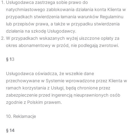
Usługodawca zastrzega sobie prawo do
natychmiastowego zablokowania działania konta Klienta w
przypadkach stwierdzenia łamania warunków Regulaminu
lub przepisów prawa, a także w przypadku stwierdzenia
działania na szkodę Usługodawcy.
W przypadkach wskazanych wyżej uiszczone opłaty za
okres abonamentowy w przód, nie podlegają zwrotowi.
§ 1
3
Usługodawca oświadcza, że wszelkie dane
przechowywane w Systemie wprowadzone przez Klienta w
ramach korzystania z Usługi, będą chronione przez
zabezpieczenie przed ingerencją nieuprawnionych osób
zgodnie z Polskim prawem.
10. Reklamacje
§ 14