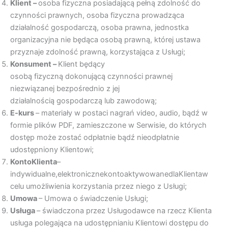
Klient –
osoba fizyczna posiadającą pełną zdolność do
czynności prawnych, osoba fizyczna prowadząca
działalność gospodarczą, osoba prawna, jednostka
organizacyjna nie będąca osobą prawną, której ustawa
przyznaje zdolność prawną, korzystająca z Usługi;
Konsument –
Klient będący
osobą fizyczną dokonującą czynności prawnej
niezwiązanej bezpośrednio z jej
działalnością gospodarczą lub zawodową;
E-kurs
– materiały w postaci nagrań video, audio, bądź w
formie plików PDF, zamieszczone w Serwisie, do których
dostęp może zostać odpłatnie bądź nieodpłatnie
udostępniony Klientowi;
KontoKlienta
–
indywidualne,elektronicznekontoaktywowanedlaKlientaw
celu umożliwienia korzystania przez niego z Usługi;
Umowa
– Umowa o świadczenie Usługi;
Us
ł
uga
– świadczona przez Usługodawce na rzecz Klienta
usługa polegająca na udostępnianiu Klientowi dostępu do