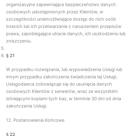
organizacyjne zapewniające bezpieczeństwo danych
osobowych udostępnionych przez Klientów, w
szczególności uniemożliwiające dostęp do nich osób
trzecich lub ich przetwarzanie z naruszeniem przepisów
prawa, zapobiegające utracie danych, ich uszkodzeniu lub
zniszczeniu.
§ 21
W przypadku rozwiązania, lub wypowiedzenia Usługi lub
innym przypadku zakończenia świadczenia tej Usługi,
Usługodawca zobowiązuje się do usunięcia danych
osobowych Klientów z serwerów, wraz ze wszystkimi
istniejącymi kopiami tych baz, w terminie 30 dni od dnia
zakończenia Usługi.
12. Postanowienia Końcowe
§ 22