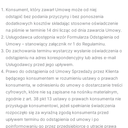
Konsument, który zawarł Umowę może od niej
odstąpić bez podania przyczyny i bez ponoszenia
dodatkowych kosztów składając stosowne oświadczenie
na piśmie w terminie 14 dni licząc od dnia zawarcia Umowy.
Usługodawca udostępnia wzór Formularza Odstąpienia od
Umowy – stanowiący załącznik nr 1 do Regulaminu.
Do zachowania terminu wystarczy wysłanie oświadczenia o
odstąpieniu na adres korespondencyjny lub adres e-mail
Usługodawcy przed jego upływem.
Prawo do odstąpienia od Umowy Sprzedaży przez Klienta
będącego konsumentem w rozumieniu ustawy o prawach
konsumenta, w odniesieniu do umowy o dostarczanie treści
cyfrowych, które nie są zapisane na nośniku materialnym,
zgodnie z art. 38 pkt 13 ustawy o prawach konsumenta nie
przysługuje konsumentowi, jeżeli spełnianie świadczenia
rozpoczęło się za wyraźną zgodą konsumenta przed
upływem terminu do odstąpienia od umowy i po
poinformowaniu go przez przedsiębiorcę o utracie prawa