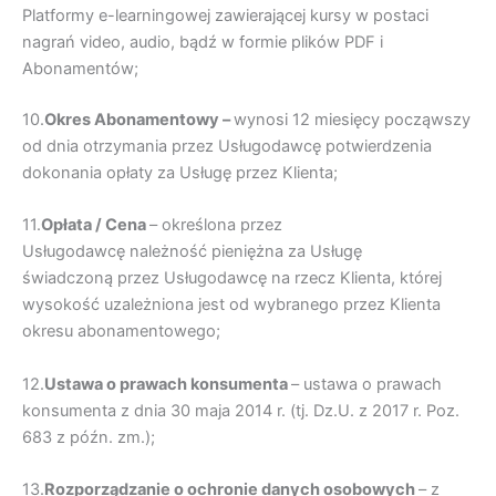
Platformy e-learningowej zawierającej kursy w postaci
nagrań video, audio, bądź w formie plików PDF i
Abonamentów;
10.
Okres Abonamentowy –
wynosi 12 miesięcy począwszy
od dnia otrzymania przez Usługodawcę potwierdzenia
dokonania opłaty za Usługę przez Klienta;
11.
Op
ł
ata / Cena
– określona przez
Usługodawcę należność pieniężna za Usługę
świadczoną przez Usługodawcę na rzecz Klienta, której
wysokość uzależniona jest od wybranego przez Klienta
okresu abonamentowego;
12.
Ustawa o prawach konsumenta
– ustawa o prawach
konsumenta z dnia 30 maja 2014 r. (tj. Dz.U. z 2017 r. Poz.
683 z późn. zm.);
13.
Rozporz
ą
dzanie o ochronie danych osobowych
– z