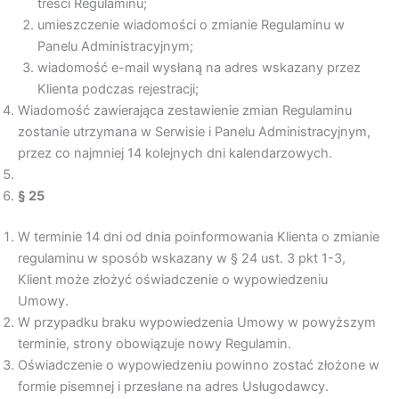
treści Regulaminu;
umieszczenie wiadomości o zmianie Regulaminu w
Panelu Administracyjnym;
wiadomość e-mail wysłaną na adres wskazany przez
Klienta podczas rejestracji;
Wiadomość zawierająca zestawienie zmian Regulaminu
zostanie utrzymana w Serwisie i Panelu Administracyjnym,
przez co najmniej 14 kolejnych dni kalendarzowych.
§ 25
W terminie 14 dni od dnia poinformowania Klienta o zmianie
regulaminu w sposób wskazany w § 24 ust. 3 pkt 1-3,
Klient może złożyć oświadczenie o wypowiedzeniu
Umowy.
W przypadku braku wypowiedzenia Umowy w powyższym
terminie, strony obowiązuje nowy Regulamin.
Oświadczenie o wypowiedzeniu powinno zostać złożone w
formie pisemnej i przesłane na adres Usługodawcy.