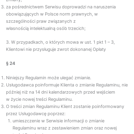
za pośrednictwem Serwisu doprowadzi na naruszenia
obowiązujących w Polsce norm prawnych, w
szczególności praw związanych z
własnością intelektualną osób trzecich;
3. W przypadkach, o których mowa w ust. 1 pkt 1 – 3,
Klientowi nie przysługuje zwrot dokonanej Opłaty
§ 24
Niniejszy Regulamin może ulegać zmianie.
Usługodawca poinformuje Klienta o zmianie Regulaminu, nie
później niż na 14 dni kalendarzowych przed wejściem
w życie nowej treści Regulaminu.
O treści zmian Regulaminu Klient zostanie poinformowany
przez Usługodawcę poprzez:
umieszczenie w Serwisie informacji o zmianie
Regulaminu wraz z zestawieniem zmian oraz nowej