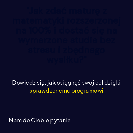
"Jak zdać maturę z
matematyki rozszerzonej
na 100% i dostać się na
wymarzone studia bez
stresu i zbędnego
wysiłku?"
Dowiedz się, jak osiągnąć swój cel dzięki
sprawdzonemu programowi
Mam do Ciebie pytanie.