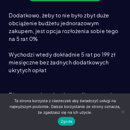
Dodatkowo, żeby to nie było zbyt duże
obciążenie budżetu jednorazowym
zakupem, jest opcja rozłożenia sobie tego
na 5 rat 0%
Wychodzi wtedy dokładnie 5 rat po 199 zł
miesięczne bez żadnych dodatkowych
ukrytych opłat
Dlaczego tak tanio, skoro mój program jest
Ta strona korzysta z ciasteczek aby świadczyć usługi na
taki skuteczny?
najwyższym poziomie. Dalsze korzystanie ze strony oznacza,
że zgadzasz się na ich użycie.
Zgoda
Odpowiedź jest bardzo prosta