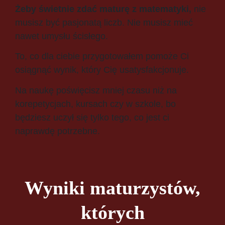
Żeby świetnie zdać maturę z matematyki,
nie
musisz być pasjonatą liczb.
Nie musisz mieć
nawet umysłu ścisłego.
To, co dla ciebie przygotowałem pomoże Ci
osiągnąć wynik, który Cię usatysfakcjonuje.
Na naukę poświęcisz mniej czasu niż na
korepetycjach, kursach czy w szkole, bo
będziesz uczył się tylko tego, co jest ci
naprawdę potrzebne.
Wyniki maturzystów,
których