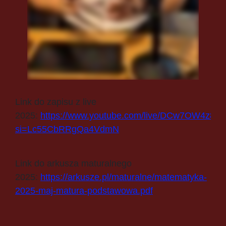
Link do zapisu z live
2025:
https://www.youtube.com/live/DCw7OW4z8m
si=Lc55CbRRgQa4VdmN
Link do arkusza maturalnego
2025:
https://arkusze.pl/maturalne/matematyka-
2025-maj-matura-podstawowa.pdf