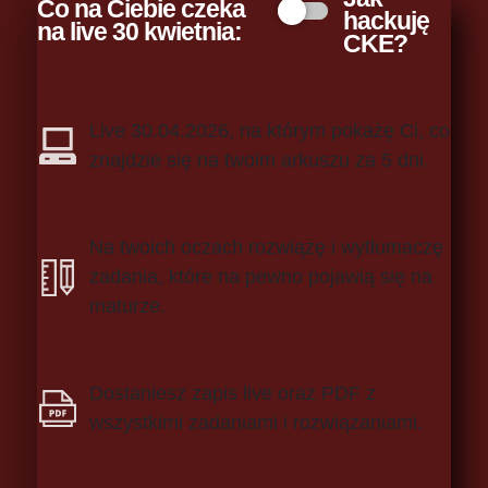
Co na Ciebie czeka
hackuję
na live 30 kwietnia:
CKE?
Live 30.04.2026, na którym pokażę Ci, co
znajdzie się na twoim arkuszu za 5 dni.
Na twoich oczach rozwiążę i wytłumaczę
zadania, które na pewno pojawią się na
maturze.
Dostaniesz zapis live oraz PDF z
wszystkimi zadaniami i rozwiązaniami.