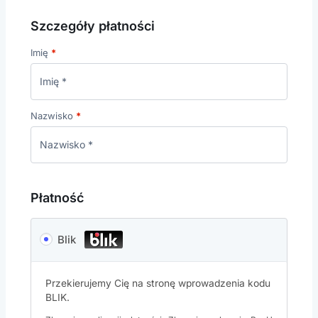
Szczegóły płatności
Imię
*
Nazwisko
*
Płatność
Blik
Przekierujemy Cię na stronę wprowadzenia kodu
BLIK.