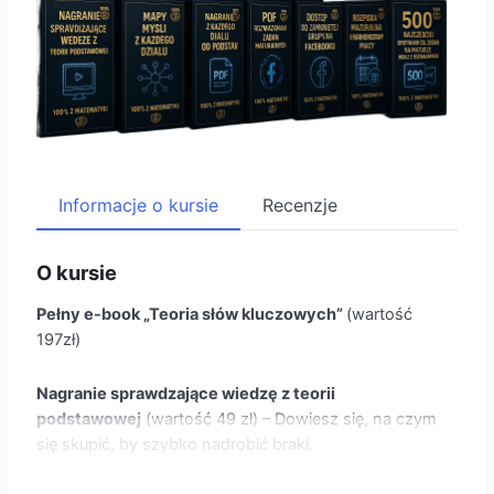
Informacje o kursie
Recenzje
O kursie
Pełny e-book „Teoria słów kluczowych”
(wartość
197zł)
Nagranie sprawdzające wiedzę z teorii
podstawowej
(wartość 49 zł) – Dowiesz się, na czym
się skupić, by szybko nadrobić braki.