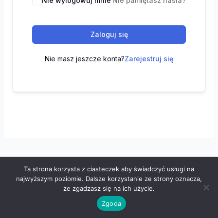
Nie wylogowuj mnie
Nie pamiętasz hasła?
Zaloguj się
Nie masz jeszcze konta?
Zarejestruj się
Ta strona korzysta z ciasteczek aby świadczyć usługi na
Wszelkie prawa zastrzeżone © 2026 "100 z matematyki" -
najwyższym poziomie. Dalsze korzystanie ze strony oznacza,
Polityka prywatności
-
Regulamin
że zgadzasz się na ich użycie.
Zgoda