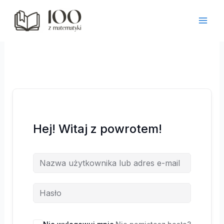
Przejdź
do
treści
Hej! Witaj z powrotem!