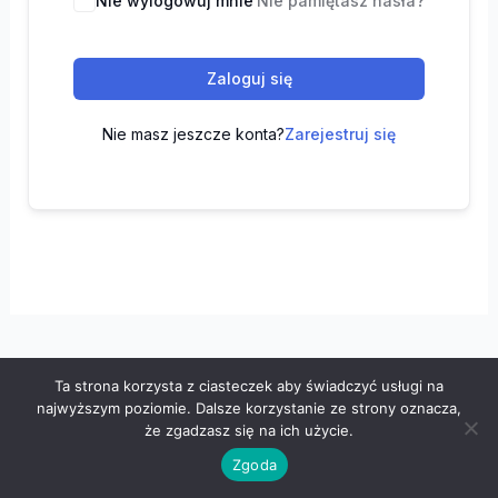
Nie wylogowuj mnie
Nie pamiętasz hasła?
Zaloguj się
Nie masz jeszcze konta?
Zarejestruj się
Ta strona korzysta z ciasteczek aby świadczyć usługi na
Wszelkie prawa zastrzeżone © 2026 "100 z matematyki" -
najwyższym poziomie. Dalsze korzystanie ze strony oznacza,
Polityka prywatności
-
Regulamin
że zgadzasz się na ich użycie.
Zgoda