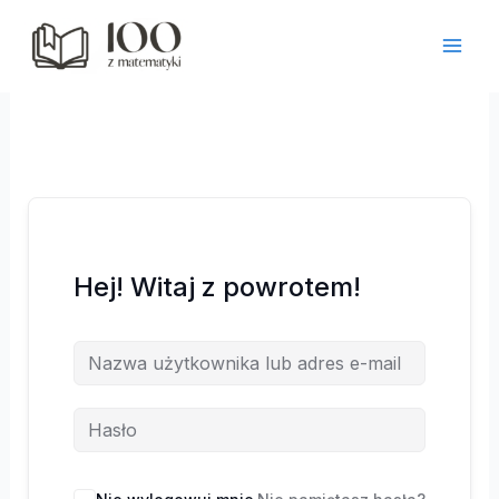
Przejdź
do
treści
Hej! Witaj z powrotem!