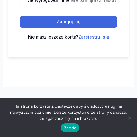
Nie wylogowuj mnie
Nie pamiętasz hasła?
Zaloguj się
Nie masz jeszcze konta?
Zarejestruj się
Ta strona korzysta z ciasteczek aby świadczyć usługi na
Wszelkie prawa zastrzeżone © 2026 "100 z matematyki" -
najwyższym poziomie. Dalsze korzystanie ze strony oznacza,
Polityka prywatności
-
Regulamin
że zgadzasz się na ich użycie.
Zgoda