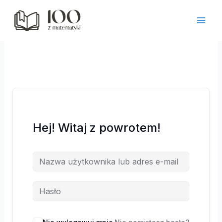
Przejdź
do
treści
Hej! Witaj z powrotem!