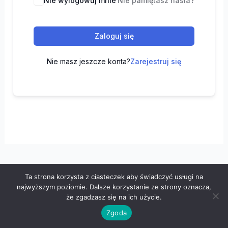
Nie wylogowuj mnie
Nie pamiętasz hasła?
Zaloguj się
Nie masz jeszcze konta?
Zarejestruj się
Ta strona korzysta z ciasteczek aby świadczyć usługi na
Wszelkie prawa zastrzeżone © 2026 "100 z matematyki" -
najwyższym poziomie. Dalsze korzystanie ze strony oznacza,
Polityka prywatności
-
Regulamin
że zgadzasz się na ich użycie.
Zgoda