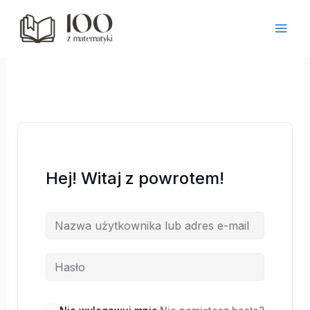
Przejdź
do
treści
Hej! Witaj z powrotem!