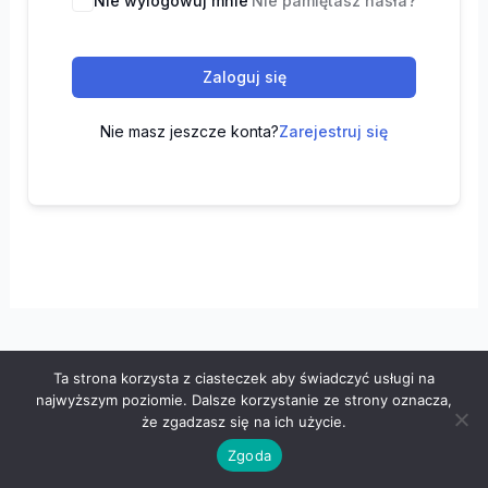
Nie wylogowuj mnie
Nie pamiętasz hasła?
Zaloguj się
Nie masz jeszcze konta?
Zarejestruj się
Ta strona korzysta z ciasteczek aby świadczyć usługi na
Wszelkie prawa zastrzeżone © 2026 "100 z matematyki" -
najwyższym poziomie. Dalsze korzystanie ze strony oznacza,
Polityka prywatności
-
Regulamin
że zgadzasz się na ich użycie.
Zgoda