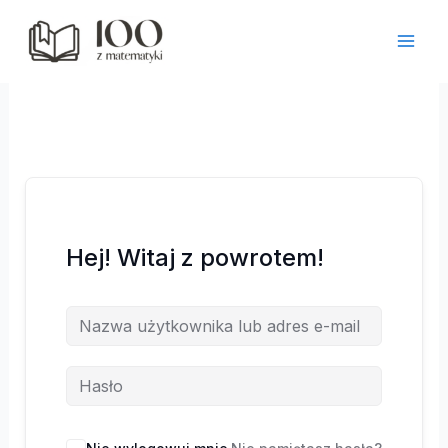
Przejdź
do
treści
Hej! Witaj z powrotem!