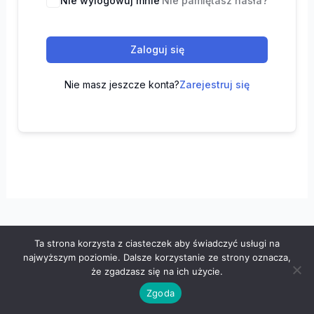
Nie wylogowuj mnie
Nie pamiętasz hasła?
Zaloguj się
Nie masz jeszcze konta?
Zarejestruj się
Ta strona korzysta z ciasteczek aby świadczyć usługi na
Wszelkie prawa zastrzeżone © 2026 "100 z matematyki" -
najwyższym poziomie. Dalsze korzystanie ze strony oznacza,
Polityka prywatności
-
Regulamin
że zgadzasz się na ich użycie.
Zgoda