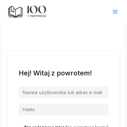
Przejdź
do
treści
Hej! Witaj z powrotem!