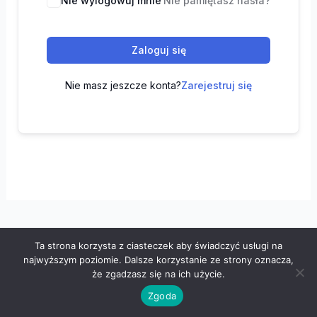
Nie wylogowuj mnie
Nie pamiętasz hasła?
Zaloguj się
Nie masz jeszcze konta?
Zarejestruj się
Ta strona korzysta z ciasteczek aby świadczyć usługi na
Wszelkie prawa zastrzeżone © 2026 "100 z matematyki" -
najwyższym poziomie. Dalsze korzystanie ze strony oznacza,
Polityka prywatności
-
Regulamin
że zgadzasz się na ich użycie.
Zgoda