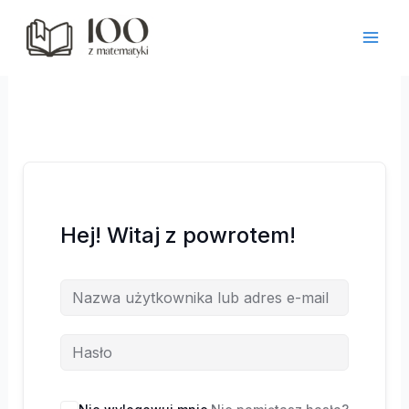
Przejdź
do
treści
Hej! Witaj z powrotem!