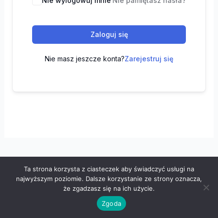
Nie wylogowuj mnie
Nie pamiętasz hasła?
Zaloguj się
Nie masz jeszcze konta?
Zarejestruj się
Ta strona korzysta z ciasteczek aby świadczyć usługi na
Wszelkie prawa zastrzeżone © 2026 "100 z matematyki" -
najwyższym poziomie. Dalsze korzystanie ze strony oznacza,
Polityka prywatności
-
Regulamin
że zgadzasz się na ich użycie.
Zgoda