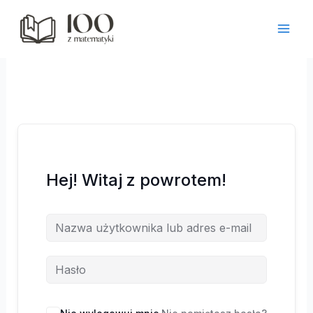
Przejdź
do
treści
Hej! Witaj z powrotem!