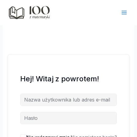
Przejdź
do
treści
Hej! Witaj z powrotem!