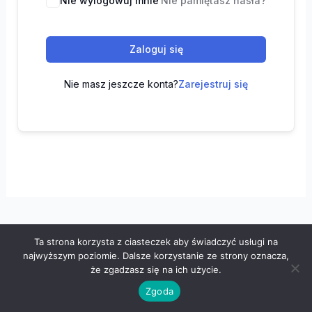
Nie wylogowuj mnie
Nie pamiętasz hasła?
Zaloguj się
Nie masz jeszcze konta?
Zarejestruj się
Ta strona korzysta z ciasteczek aby świadczyć usługi na
Wszelkie prawa zastrzeżone © 2026 "100 z matematyki" -
najwyższym poziomie. Dalsze korzystanie ze strony oznacza,
Polityka prywatności
-
Regulamin
że zgadzasz się na ich użycie.
Zgoda