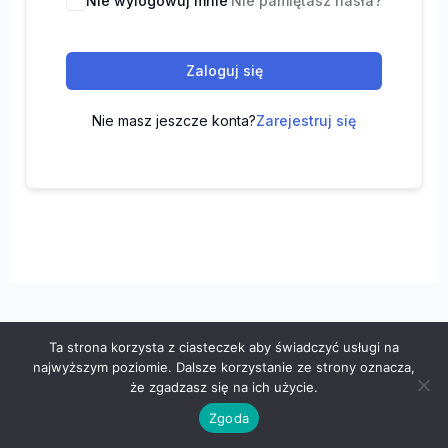
Nie wylogowuj mnie
Nie pamiętasz hasła?
Zaloguj się
Nie masz jeszcze konta?
Zarejestruj się
Ta strona korzysta z ciasteczek aby świadczyć usługi na
Wszelkie prawa zastrzeżone © 2026 "100 z matematyki" -
najwyższym poziomie. Dalsze korzystanie ze strony oznacza,
Polityka prywatności
-
Regulamin
że zgadzasz się na ich użycie.
Zgoda