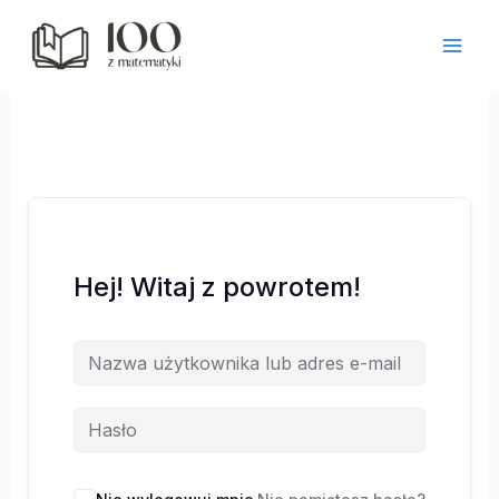
Przejdź
do
treści
Hej! Witaj z powrotem!