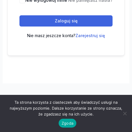
Nie wylogowuj mnie
Nie pamiętasz hasła?
Zaloguj się
Nie masz jeszcze konta?
Zarejestruj się
Ta strona korzysta z ciasteczek aby świadczyć usługi na
Wszelkie prawa zastrzeżone © 2026 "100 z matematyki" -
najwyższym poziomie. Dalsze korzystanie ze strony oznacza,
Polityka prywatności
-
Regulamin
że zgadzasz się na ich użycie.
Zgoda