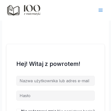
Przejdź
do
treści
Hej! Witaj z powrotem!