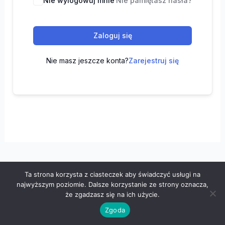
Nie wylogowuj mnie
Nie pamiętasz hasła?
Zaloguj się
Nie masz jeszcze konta?
Zarejestruj się
Ta strona korzysta z ciasteczek aby świadczyć usługi na
Wszelkie prawa zastrzeżone © 2026 "100 z matematyki" -
najwyższym poziomie. Dalsze korzystanie ze strony oznacza,
Polityka prywatności
-
Regulamin
że zgadzasz się na ich użycie.
Zgoda