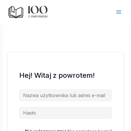
Przejdź
do
treści
Hej! Witaj z powrotem!