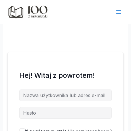
Przejdź
do
treści
Hej! Witaj z powrotem!