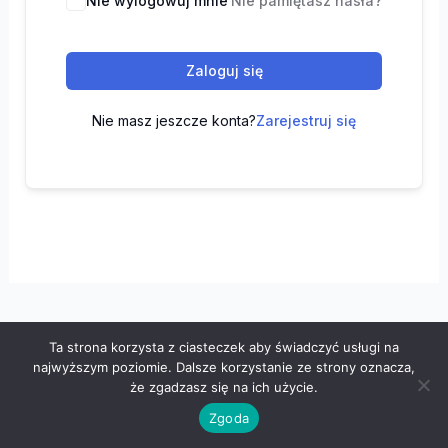
Nie wylogowuj mnie
Nie pamiętasz hasła?
Zaloguj się
Nie masz jeszcze konta?
Zarejestruj się
Ta strona korzysta z ciasteczek aby świadczyć usługi na
Wszelkie prawa zastrzeżone © 2026 "100 z matematyki" -
najwyższym poziomie. Dalsze korzystanie ze strony oznacza,
Polityka prywatności
-
Regulamin
że zgadzasz się na ich użycie.
Zgoda