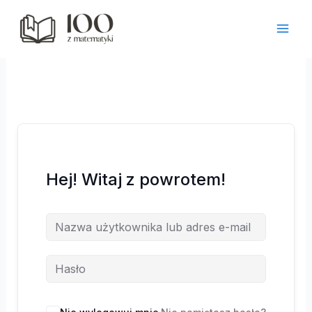
Przejdź
do
treści
Hej! Witaj z powrotem!