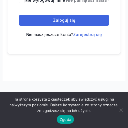
Nie wylogowuj mnie
Nie pamiętasz hasła?
Zaloguj się
Nie masz jeszcze konta?
Zarejestruj się
Ta strona korzysta z ciasteczek aby świadczyć usługi na
Wszelkie prawa zastrzeżone © 2026 "100 z matematyki" -
najwyższym poziomie. Dalsze korzystanie ze strony oznacza,
Polityka prywatności
-
Regulamin
że zgadzasz się na ich użycie.
Zgoda