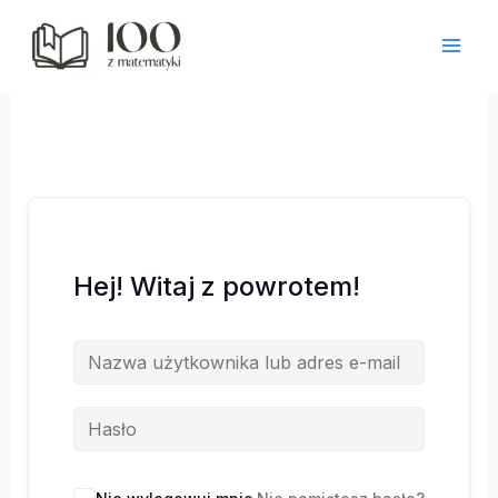
Przejdź
do
treści
Hej! Witaj z powrotem!