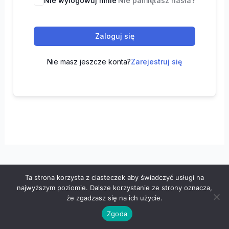
Nie wylogowuj mnie
Nie pamiętasz hasła?
Zaloguj się
Nie masz jeszcze konta?
Zarejestruj się
Ta strona korzysta z ciasteczek aby świadczyć usługi na
Wszelkie prawa zastrzeżone © 2026 "100 z matematyki" -
najwyższym poziomie. Dalsze korzystanie ze strony oznacza,
Polityka prywatności
-
Regulamin
że zgadzasz się na ich użycie.
Zgoda