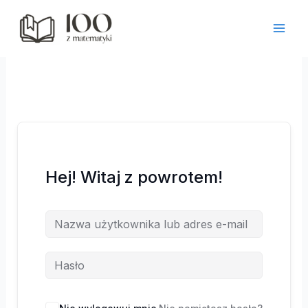
Przejdź
do
treści
Hej! Witaj z powrotem!