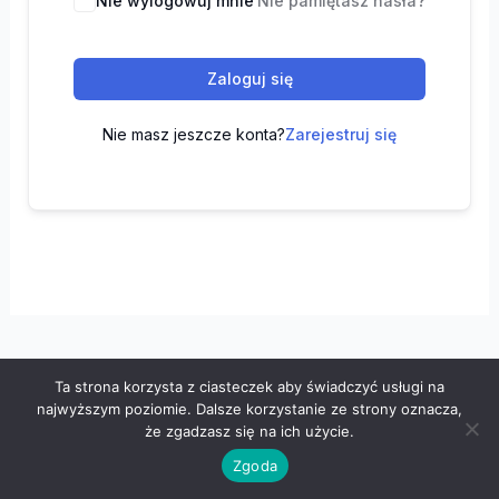
Nie wylogowuj mnie
Nie pamiętasz hasła?
Zaloguj się
Nie masz jeszcze konta?
Zarejestruj się
Ta strona korzysta z ciasteczek aby świadczyć usługi na
Wszelkie prawa zastrzeżone © 2026 "100 z matematyki" -
najwyższym poziomie. Dalsze korzystanie ze strony oznacza,
Polityka prywatności
-
Regulamin
że zgadzasz się na ich użycie.
Zgoda