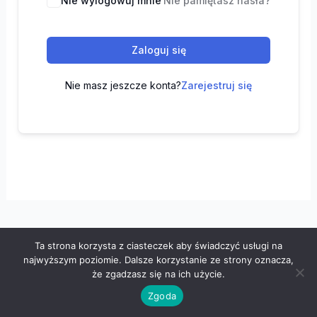
Nie wylogowuj mnie
Nie pamiętasz hasła?
Zaloguj się
Nie masz jeszcze konta?
Zarejestruj się
Ta strona korzysta z ciasteczek aby świadczyć usługi na
Wszelkie prawa zastrzeżone © 2026 "100 z matematyki" -
najwyższym poziomie. Dalsze korzystanie ze strony oznacza,
Polityka prywatności
-
Regulamin
że zgadzasz się na ich użycie.
Zgoda