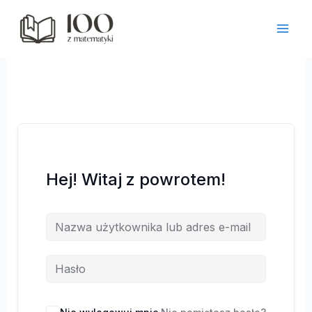
Przejdź
do
treści
Hej! Witaj z powrotem!