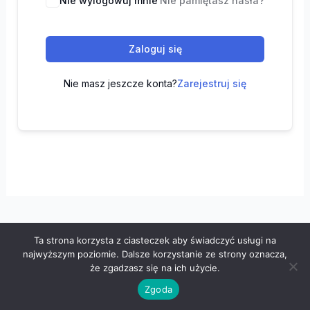
Nie wylogowuj mnie
Nie pamiętasz hasła?
Zaloguj się
Nie masz jeszcze konta?
Zarejestruj się
Ta strona korzysta z ciasteczek aby świadczyć usługi na
Wszelkie prawa zastrzeżone © 2026 "100 z matematyki" -
najwyższym poziomie. Dalsze korzystanie ze strony oznacza,
Polityka prywatności
-
Regulamin
że zgadzasz się na ich użycie.
Zgoda