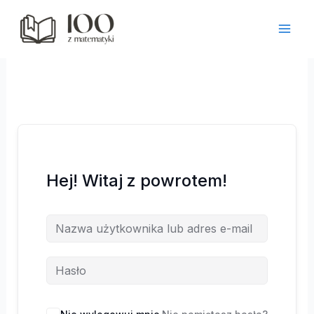
Przejdź
do
treści
Hej! Witaj z powrotem!