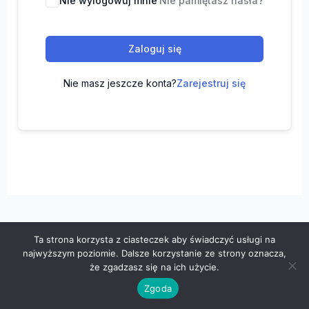
Nie wylogowuj mnie
Nie pamiętasz hasła?
Zaloguj się
Nie masz jeszcze konta?
Zarejestruj się
Ta strona korzysta z ciasteczek aby świadczyć usługi na
Wszelkie prawa zastrzeżone © 2026 "100 z matematyki" -
najwyższym poziomie. Dalsze korzystanie ze strony oznacza,
Polityka prywatności
-
Regulamin
że zgadzasz się na ich użycie.
Zgoda