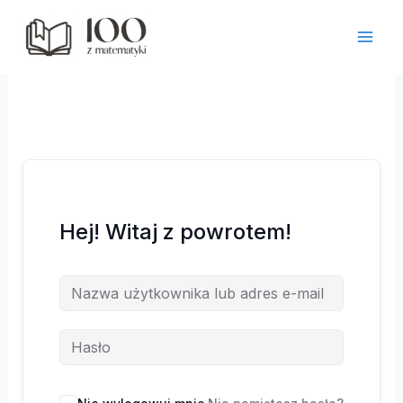
Przejdź
do
treści
Hej! Witaj z powrotem!