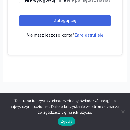
Nie wylogowuj mnie
Nie pamiętasz hasła?
Zaloguj się
Nie masz jeszcze konta?
Zarejestruj się
Ta strona korzysta z ciasteczek aby świadczyć usługi na
Wszelkie prawa zastrzeżone © 2026 "100 z matematyki" -
najwyższym poziomie. Dalsze korzystanie ze strony oznacza,
Polityka prywatności
-
Regulamin
że zgadzasz się na ich użycie.
Zgoda