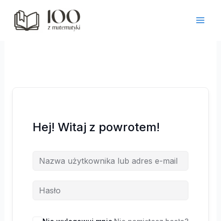
Przejdź
do
treści
Hej! Witaj z powrotem!