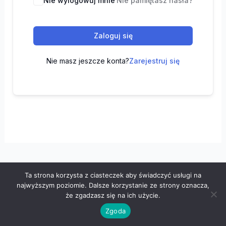
Nie wylogowuj mnie
Nie pamiętasz hasła?
Zaloguj się
Nie masz jeszcze konta?
Zarejestruj się
Ta strona korzysta z ciasteczek aby świadczyć usługi na
Wszelkie prawa zastrzeżone © 2026 "100 z matematyki" -
najwyższym poziomie. Dalsze korzystanie ze strony oznacza,
Polityka prywatności
-
Regulamin
że zgadzasz się na ich użycie.
Zgoda