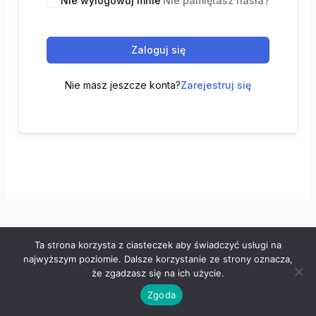
Nie wylogowuj mnie
Nie pamiętasz hasła?
Zaloguj się
Nie masz jeszcze konta?
Zarejestruj się
Ta strona korzysta z ciasteczek aby świadczyć usługi na
Wszelkie prawa zastrzeżone © 2026 "100 z matematyki" -
najwyższym poziomie. Dalsze korzystanie ze strony oznacza,
Polityka prywatności
-
Regulamin
że zgadzasz się na ich użycie.
Zgoda