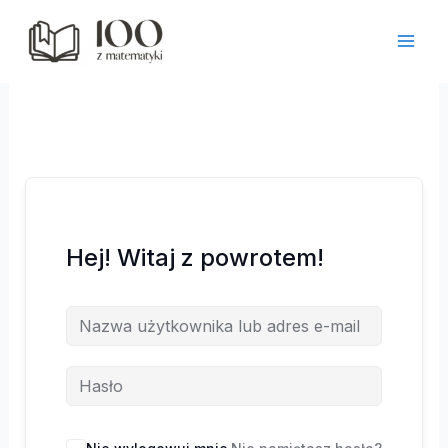
Przejdź
do
treści
Hej! Witaj z powrotem!