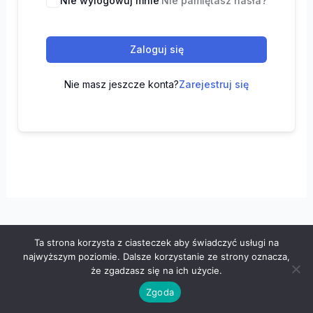
Nie wylogowuj mnie
Nie pamiętasz hasła?
Zaloguj się
Nie masz jeszcze konta?
Zarejestruj się
Ta strona korzysta z ciasteczek aby świadczyć usługi na
Wszelkie prawa zastrzeżone © 2026 "100 z matematyki" -
najwyższym poziomie. Dalsze korzystanie ze strony oznacza,
Polityka prywatności
-
Regulamin
że zgadzasz się na ich użycie.
Zgoda