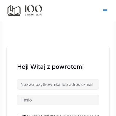
Przejdź
do
treści
Hej! Witaj z powrotem!