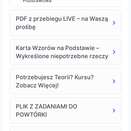
Podstawowa
Zamiast tracić czas na mozolną naukę czy drogie
korepetycje, skorzystaj z
„Maturalnej Przepowiedni
2026”
i postaw na skuteczne, sprawdzone metody,
PDF z przebiegu LIVE – na Waszą
które pozwolą Ci zdać maturę z matematyki z wynikiem
prośbę
w okolicach 80% – nawet jeśli dziś ledwo osiągasz
kilkanaście procent!
Karta Wzorów na Podstawie –
Wykreślone niepotrzebne rzeczy
Potrzebujesz Teorii? Kursu?
Zobacz Więcej!
PLIK Z ZADANIAMI DO
POWTÓRKI