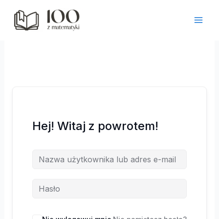
Przejdź
do
treści
Hej! Witaj z powrotem!