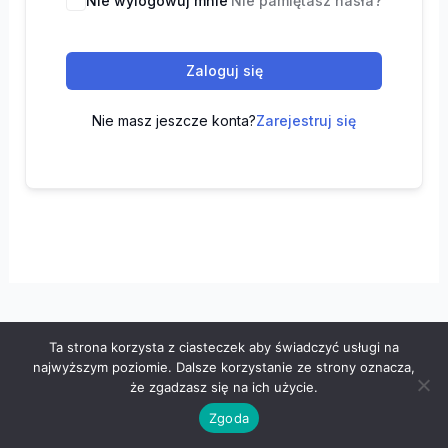
Nie wylogowuj mnie
Nie pamiętasz hasła?
Zaloguj się
Nie masz jeszcze konta?
Zarejestruj się
Ta strona korzysta z ciasteczek aby świadczyć usługi na
Wszelkie prawa zastrzeżone © 2026 "100 z matematyki" -
najwyższym poziomie. Dalsze korzystanie ze strony oznacza,
Polityka prywatności
-
Regulamin
że zgadzasz się na ich użycie.
Zgoda