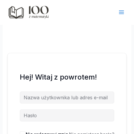
Przejdź
do
treści
Hej! Witaj z powrotem!