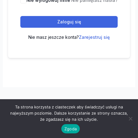
Nie wylogowuj mnie
Nie pamiętasz hasła?
Zaloguj się
Nie masz jeszcze konta?
Zarejestruj się
Ta strona korzysta z ciasteczek aby świadczyć usługi na
Wszelkie prawa zastrzeżone © 2026 "100 z matematyki" -
najwyższym poziomie. Dalsze korzystanie ze strony oznacza,
Polityka prywatności
-
Regulamin
że zgadzasz się na ich użycie.
Zgoda